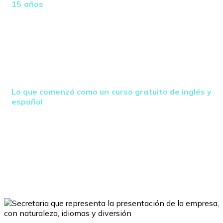
15 años
me permitió enamorarme de la cultura latina,
comprender su visión y conocer a fondo los orígenes y
complejidades del idioma español. Esta experiencia
me dio una ventaja clara para comprender la relación
entre ambos idiomas y ser testigo directo de cómo la
falta de dominio del inglés ha limitado el crecimiento,
las oportunidades y la integración global en Colombia
y en toda América Latina.
Lo que comenzó como un curso gratuito de inglés y
español
se ha convertido en un movimiento global
que impulsa a las personas a dominar los dos idiomas
más importantes del mundo mientras trabajamos
juntos para proteger y sanar nuestro planeta, creando
un verdadero beneficio mutuo para la humanidad y la
Madre Naturaleza.