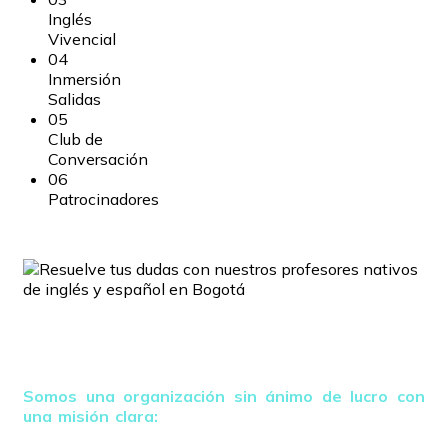
Inglés
Vivencial
04
Inmersión
Salidas
05
Club de
Conversación
06
Patrocinadores
Colombia Bilingue
Somos una organización sin ánimo de lucro con
una misión clara:
comenzar a transformar los países
de Sudamérica conocidos como los “Pulmones de la