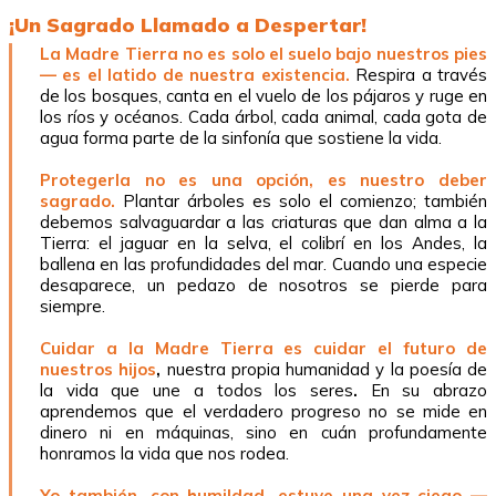
¡Un Sagrado Llamado a Despertar!
La Madre Tierra no es solo el suelo bajo nuestros pies
— es el latido de nuestra existencia.
Respira a través
de los bosques, canta en el vuelo de los pájaros y ruge en
los ríos y océanos. Cada árbol, cada animal, cada gota de
agua forma parte de la sinfonía que sostiene la vida.
Protegerla no es una opción, es nuestro deber
sagrado.
Plantar árboles es solo el comienzo; también
debemos salvaguardar a las criaturas que dan alma a la
Tierra: el jaguar en la selva, el colibrí en los Andes, la
ballena en las profundidades del mar. Cuando una especie
desaparece, un pedazo de nosotros se pierde para
siempre.
Cuidar a la Madre Tierra es cuidar el futuro de
nuestros hijos
,
nuestra propia humanidad y la poesía de
la vida que une a todos los seres
.
En su abrazo
aprendemos que el verdadero progreso no se mide en
dinero ni en máquinas, sino en cuán profundamente
honramos la vida que nos rodea.
Yo también, con humildad, estuve una vez ciego —