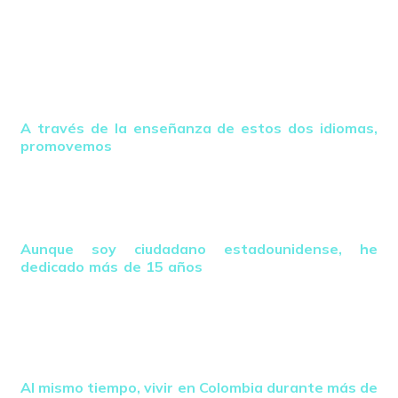
Tierra”, ofreciendo educación gratuita en inglés que
abre oportunidades profesionales a nivel global,
mientras invitamos al resto de los países
angloparlantes del mundo a aprender el segundo
idioma más importante del planeta: el español, para
crecer unidos y apoyarnos mutuamente.
A través de la enseñanza de estos dos idiomas,
promovemos
de manera consciente la unidad, la
responsabilidad ambiental y un compromiso
compartido con la protección de la Madre Tierra, sin
esperar a que los sistemas políticos respondan a la
urgencia del cambio climático.
Aunque soy ciudadano estadounidense, he
dedicado más de 15 años
a estudiar profundamente
el idioma inglés —su estructura, pronunciación y
patrones ocultos— desarrollando un método
conversacional único y totalmente entretenido,
aplicando técnicas de Programación Neurolingüística e
integrando música, baile y experiencias al aire libre.
Al mismo tiempo, vivir en Colombia durante más de