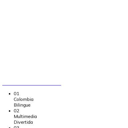
Madre Naturaleza!
Invierte tu regalo de patrocinio en un programa
1000 % conversacional que cambia destinos.
Tu apoyo brinda clases con profesores nativos
y flexibilidad, multiplicando oportunidades
para nuevas generaciones.
Llama Ahora 316 050 8400
01
Colombia
Bilingue
02
Multimedia
Divertida
03