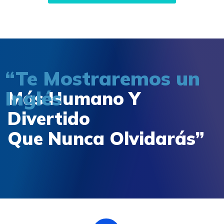
“Te Mostraremos un
Inglés
Más Humano Y
Divertido
Que Nunca Olvidarás”