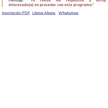
mensaje:
“Ya revisé los requisitos y estoy
interesado(a) en proceder con este programa.”
Inscripción PDF
Llama Abora
WhatsApp
En Entrevistas laborales
y
Reuniones
Profesionales!