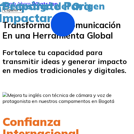
¡Prepárate Para
“Sé testigo del Origen
Llama Ahora
WhatsApp
Impactar
Transforma Tu Comunicación
En una Herramienta Global
Fortalece tu capacidad para
transmitir ideas y generar impacto
en medios tradicionales y digitales.
Confianza
Internacional