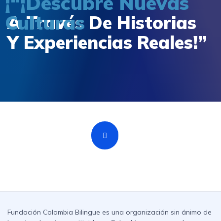
¡“¡Descubre Nuevas
Culturas
A Través De Historias
Y Experiencias Reales!”
Fundación Colombia Bilingue es una organización sin ánimo de