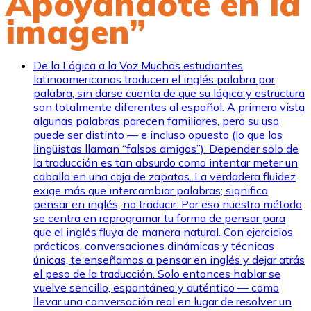
Apoyándote en la
imagen”
De la Lógica a la Voz
Muchos estudiantes
latinoamericanos traducen el inglés palabra por
palabra, sin darse cuenta de que su lógica y estructura
son totalmente diferentes al español. A primera vista
algunas palabras parecen familiares, pero su uso
puede ser distinto — e incluso opuesto (lo que los
lingüistas llaman “falsos amigos”). Depender solo de
la traducción es tan absurdo como intentar meter un
caballo en una caja de zapatos. La verdadera fluidez
exige más que intercambiar palabras; significa
pensar en inglés, no traducir. Por eso nuestro método
se centra en reprogramar tu forma de pensar para
que el inglés fluya de manera natural. Con ejercicios
prácticos, conversaciones dinámicas y técnicas
únicas, te enseñamos a pensar en inglés y dejar atrás
el peso de la traducción. Solo entonces hablar se
vuelve sencillo, espontáneo y auténtico — como
llevar una conversación real en lugar de resolver un