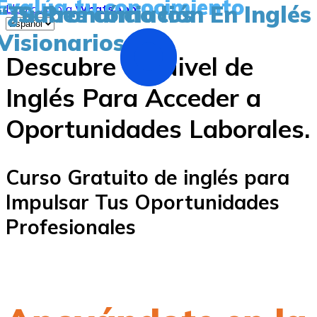
Evalúa tu conocimiento
“Tu Pronunciación En Inglés
“¿Sabes cómo los
Llama Ahora
WhatsApp
Visionarios
Descubre Tu Nivel de
Inglés Para Acceder a
Oportunidades Laborales.
Curso Gratuito de inglés para
Impulsar Tus Oportunidades
Profesionales