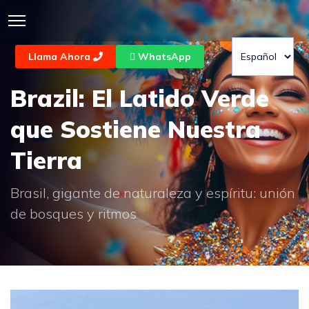
Llama Ahora
WhatsApp
Brazil: El Latido Verde
que Sostiene Nuestra
Tierra
Brasil, gigante de naturaleza y espíritu: unión
de bosques y ritmos