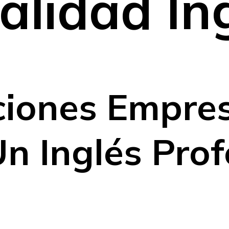
alidad In
iones Empres
n Inglés Prof