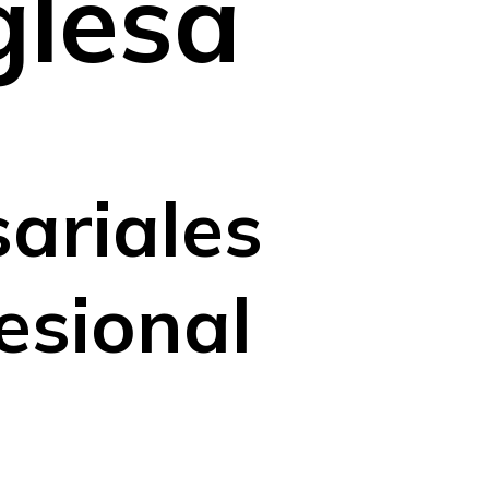
glesa
ariales
esional