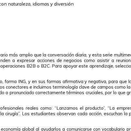
ario más amplio que la conversación diaria, y esta serie multim
nden a expresar acciones de negocios como asistir a reuniones
jar operaciones B2B o B2C. Para apoyar este aprendizaje, selec
o, forma ING, y en sus formas afirmativa y negativa, para que 
 conectores e incluimos terminología clave de campos como la me
o o pronunciado correctamente términos cruciales, por lo que g
.
rofesionales reales como: “Lanzamos el producto”, “La empresa 
 cirugía”. Los estudiantes observan cada acción, escuchan la pr
economía global al ayudarlos a comunicarse con vocabulario pre