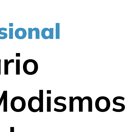
sional
rio
 Modismos