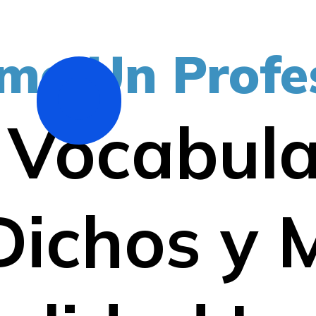
mo Un Profe
Vocabula
 Dichos y