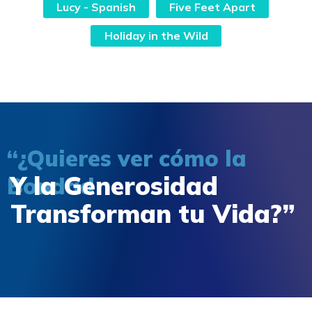
Lucy - Spanish
Five Feet Apart
Holiday in the Wild
“¿Quieres ver cómo la
Y la Generosidad
Bondad
Transforman tu Vida?”