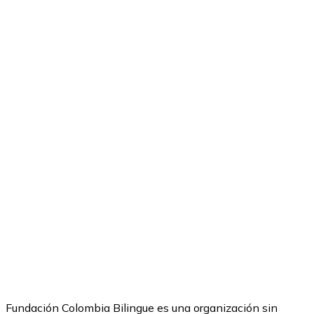
Con Verbos, Expresiones
Y Pronunciación Nativa!
Fundación Colombia Bilingue es una organización sin