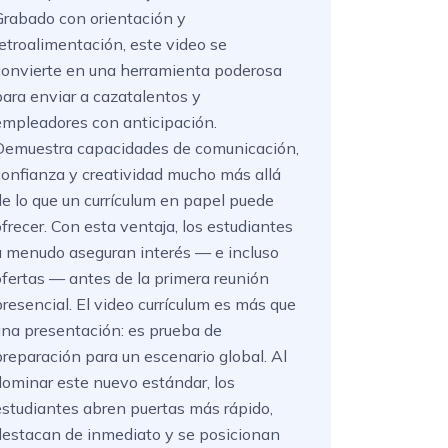
Grabado con orientación y
retroalimentación, este video se
convierte en una herramienta poderosa
para enviar a cazatalentos y
empleadores con anticipación.
Demuestra capacidades de comunicación,
confianza y creatividad mucho más allá
de lo que un currículum en papel puede
ofrecer. Con esta ventaja, los estudiantes
a menudo aseguran interés — e incluso
ofertas — antes de la primera reunión
presencial. El video currículum es más que
una presentación: es prueba de
preparación para un escenario global. Al
dominar este nuevo estándar, los
estudiantes abren puertas más rápido,
destacan de inmediato y se posicionan