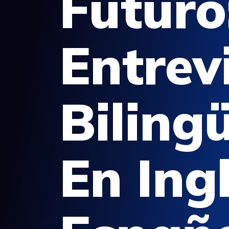
Futuro
Entrev
Biling
En Ing