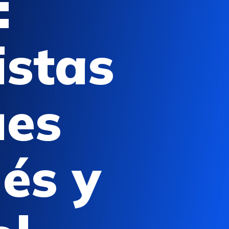
:
istas
ües
lés y