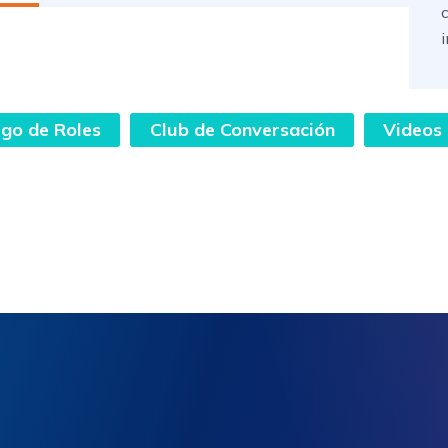
go de Roles
Club de Conversación
Videos