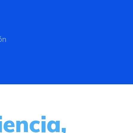
ón
encia,