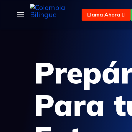
Llama Ahora
Prepá
Para t