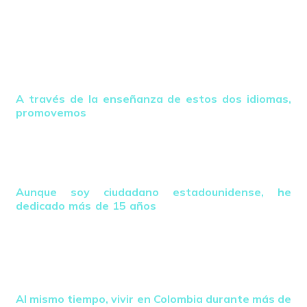
Tierra”, ofreciendo educación gratuita en inglés que
abre oportunidades profesionales a nivel global,
mientras invitamos al resto de los países
angloparlantes del mundo a aprender el segundo
idioma más importante del planeta: el español, para
crecer unidos y apoyarnos mutuamente.
A través de la enseñanza de estos dos idiomas,
promovemos
de manera consciente la unidad, la
responsabilidad ambiental y un compromiso
compartido con la protección de la Madre Tierra, sin
esperar a que los sistemas políticos respondan a la
urgencia del cambio climático.
Aunque soy ciudadano estadounidense, he
dedicado más de 15 años
a estudiar profundamente
el idioma inglés —su estructura, pronunciación y
patrones ocultos— desarrollando un método
conversacional único y totalmente entretenido,
aplicando técnicas de Programación Neurolingüística e
integrando música, baile y experiencias al aire libre.
Al mismo tiempo, vivir en Colombia durante más de