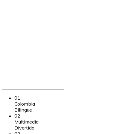
Madre Naturaleza!
Invierte tu regalo de patrocinio en un programa
1000 % conversacional que cambia destinos.
Tu apoyo brinda clases con profesores nativos
y flexibilidad, multiplicando oportunidades
para nuevas generaciones.
Llama Ahora 316 050 8400
01
Colombia
Bilingue
02
Multimedia
Divertida
03