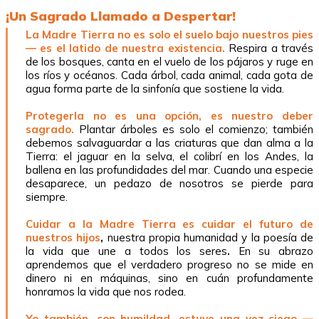
¡Un Sagrado Llamado a Despertar!
La Madre Tierra no es solo el suelo bajo nuestros pies
— es el latido de nuestra existencia.
Respira a través
de los bosques, canta en el vuelo de los pájaros y ruge en
los ríos y océanos. Cada árbol, cada animal, cada gota de
agua forma parte de la sinfonía que sostiene la vida.
Protegerla no es una opción, es nuestro deber
sagrado.
Plantar árboles es solo el comienzo; también
debemos salvaguardar a las criaturas que dan alma a la
Tierra: el jaguar en la selva, el colibrí en los Andes, la
ballena en las profundidades del mar. Cuando una especie
desaparece, un pedazo de nosotros se pierde para
siempre.
Cuidar a la Madre Tierra es cuidar el futuro de
nuestros hijos
,
nuestra propia humanidad y la poesía de
la vida que une a todos los seres
.
En su abrazo
aprendemos que el verdadero progreso no se mide en
dinero ni en máquinas, sino en cuán profundamente
honramos la vida que nos rodea.
Yo también, con humildad, estuve una vez ciego —