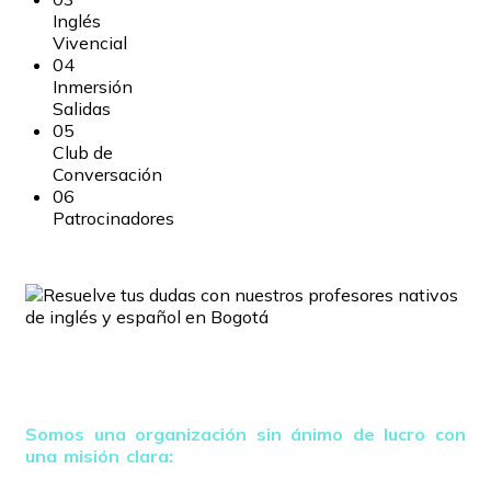
Inglés
Vivencial
04
Inmersión
Salidas
05
Club de
Conversación
06
Patrocinadores
Colombia Bilingue
Somos una organización sin ánimo de lucro con
una misión clara:
comenzar a transformar los países
de Sudamérica conocidos como los “Pulmones de la