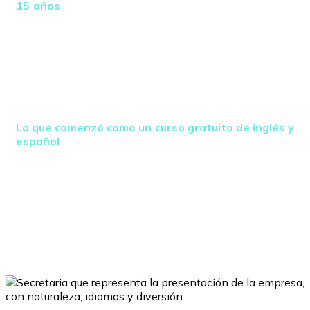
15 años
me permitió enamorarme de la cultura latina,
comprender su visión y conocer a fondo los orígenes y
complejidades del idioma español. Esta experiencia
me dio una ventaja clara para comprender la relación
entre ambos idiomas y ser testigo directo de cómo la
falta de dominio del inglés ha limitado el crecimiento,
las oportunidades y la integración global en Colombia
y en toda América Latina.
Lo que comenzó como un curso gratuito de inglés y
español
se ha convertido en un movimiento global
que impulsa a las personas a dominar los dos idiomas
más importantes del mundo mientras trabajamos
juntos para proteger y sanar nuestro planeta, creando
un verdadero beneficio mutuo para la humanidad y la
Madre Naturaleza.